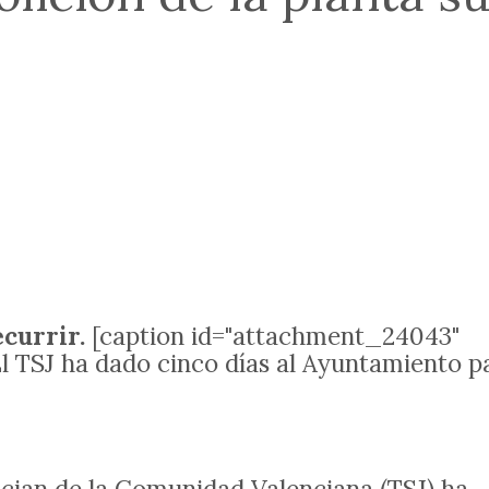
currir.
[caption id="attachment_24043"
El TSJ ha dado cinco días al Ayuntamiento p
tician de la Comunidad Valenciana (TSJ) ha