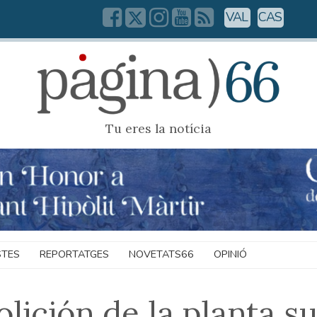
VAL
CAS
Tu eres la notícia
STES
REPORTATGES
NOVETATS66
OPINIÓ
olición de la planta s