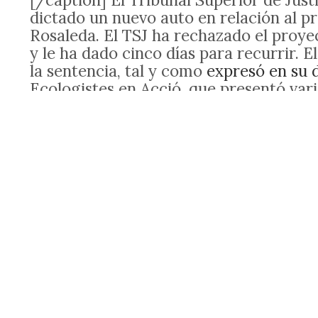
dictado un nuevo auto en relación al p
Rosaleda. El TSJ ha rechazado el proy
y le ha dado cinco días para recurrir. 
la sentencia, tal y como
expresó en su 
Ecologistes en Acció, que presentó var
Tribunal se ha mostrado muy contunden
aprobado por el Gobierno Municipal y 
parte superior del aparcamiento: "La e
que el aparcamiento tiene una zona de 
conciliable con el libre tránsito y es
considerar que mantener una obra por 
pronunciamiento del fallo cuando dice 
que tenía antes de iniciarse la obra." L
accesos de tráfico rodado sobre la supe
de esta en pequeñas partes situadas a d
se pretende mantener no es aparcamien
originario de la plaza, consta accesos 