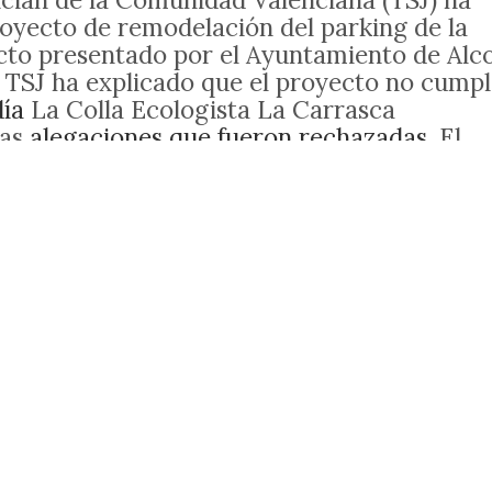
royecto de remodelación del parking de la
ecto presentado por el Ayuntamiento de Alc
El TSJ ha explicado que el proyecto no cump
día
La Colla Ecologista La Carrasca
ias
alegaciones que fueron rechazadas
. El
te a la hora de rechazar el proyecto
ha explicado que es necesario demoler la
xistencia de obra en superficie, recordemos
semisotano para 37 plazas, no resulta
tancia de personas, y mucho menos podemos
encima de la rasante es compatible con el
que debe reponerse la zona verde al estado
a Sala también indica que no son admisibles 
rficie de la zona verde ni el fraccionamient
iferentes alturas: "Es evidente que la obra 
to subterráneo que respete el estado
rodados por dicha plaza, consta obra en