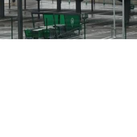
ig
ha anunciado nuevas restricciones de