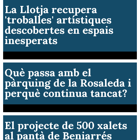
Què més es necessita per
a posar solució a l’erosió
del Barranc de Caraita?
La Llotja recupera
'troballes' artístiques
descobertes en espais
inesperats