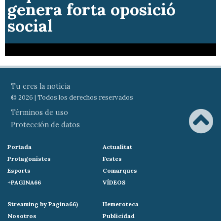
Què passa amb el
pàrquing de la Rosaleda i
perquè continua tancat?
El projecte de 500 xalets
al pantà de Beniarrés
genera forta oposició
social