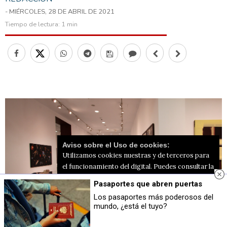
- MIÉRCOLES, 28 DE ABRIL DE 2021
Tiempo de lectura:
1 min
Aviso sobre el Uso de cookies:
Utilizamos cookies nuestras y de terceros para
el funcionamiento del digital. Puedes consultar la
lista de cookies y como desconectarlas.
Ver
Pasaportes que abren puertas
nuestra Política de Privacidad y Cookies
Los pasaportes más poderosos del
mundo, ¿está el tuyo?
Aceptar Cookies
Personalizar