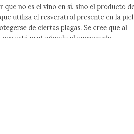
que no es el vino en sí, sino el producto de
ue utiliza el resveratrol presente en la piel
otegerse de ciertas plagas. Se cree que al
s nos está protegiendo al consumirla
La uva negra se
caracteriza por 
 cargada de nutrientes, antioxidantes y
roducción de vino aunque también se puede