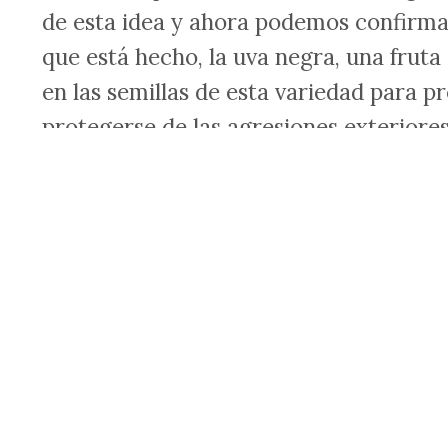
de esta idea y ahora podemos confirmar 
que está hecho, la uva negra, una fruta q
en las semillas de esta variedad para pr
protegerse de las agresiones exteriore
regularmente.
sabor dulce y piel aterciopelada y está
vitaminas. Su uso más popular es la p