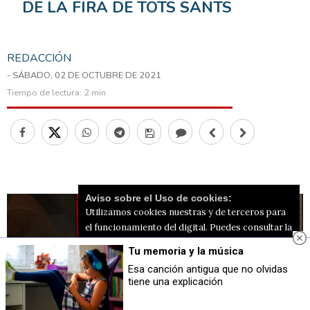
DE LA FIRA DE TOTS SANTS
REDACCIÓN
- SÁBADO, 02 DE OCTUBRE DE 2021
Tiempo de lectura:
2 min
Aviso sobre el Uso de cookies:
Utilizamos cookies nuestras y de terceros para
el funcionamiento del digital. Puedes consultar la
lista de cookies y como desconectarlas.
Ver
Tu memoria y la música
nuestra Política de Privacidad y Cookies
Esa canción antigua que no olvidas
tiene una explicación
Aceptar Cookies
Personalizar