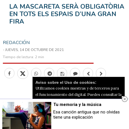
LA MASCARETA SERÀ OBLIGATÒRIA
EN TOTS ELS ESPAIS D’UNA GRAN
FIRA
REDACCIÓN
- JUEVES, 14 DE OCTUBRE DE 2021
Tiempo de lectura:
2 min
Aviso sobre el Uso de cookies:
Utilizamos cookies nuestras y de terceros para
el funcionamiento del digital. Puedes consultar la
lista de cookies y como desconectarlas.
Ver
Tu memoria y la música
nuestra Política de Privacidad y Cookies
Esa canción antigua que no olvidas
tiene una explicación
Aceptar Cookies
Personalizar