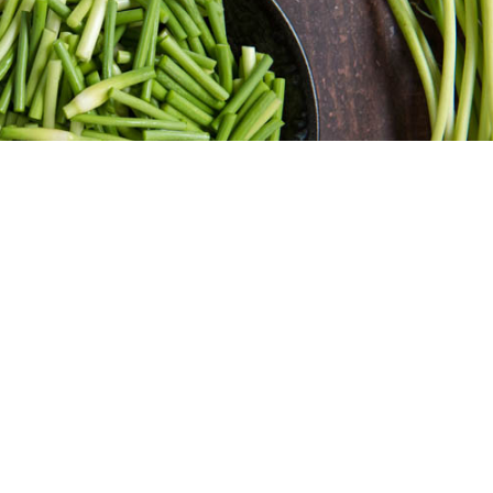
a Beckham de “España huele a ajo”? Y es que
 a ajo o no, pero sí que tenemos claro que