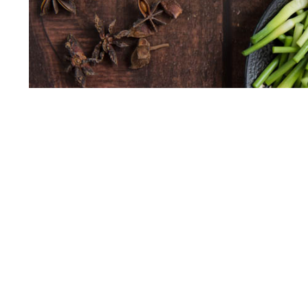
Ajos tiernos // Foto: CV
¿Quien no recuerda la frase de Victori
no sabemos si España en realidad huele