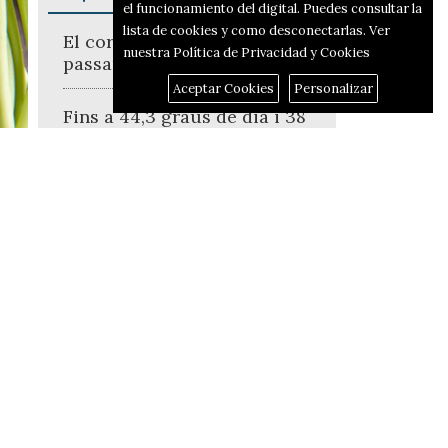
el funcionamiento del digital. Puedes consultar la
lista de cookies y como desconectarlas.
Ver
El corredor d'hidrògen
nuestra Política de Privacidad y Cookies
passarà per Alcoi i Alfafara
Aceptar Cookies
Personalizar
Fins a 44,3 graus de dia i 38
de nit: on i quan ha fet més
calor des de final de juny
Un de cada cinc alcoians ha
nascut fora d'Espanya