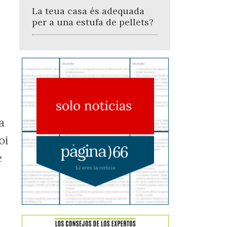
La teua casa és adequada
per a una estufa de pellets?
a
oi
e