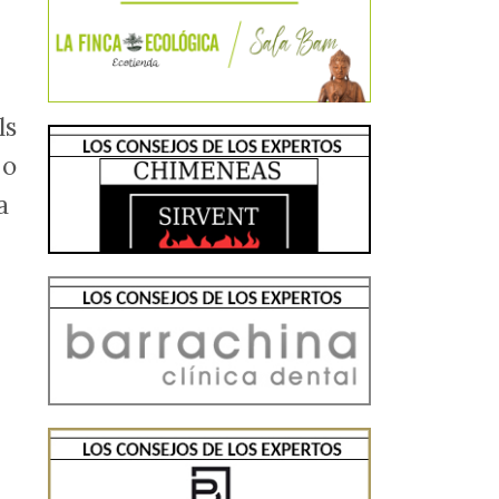
ls
 o
a