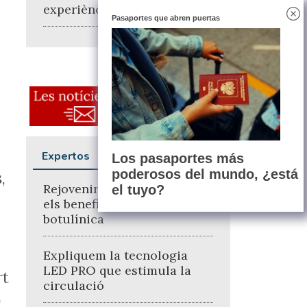
experiència entre pare i fill
Pasaportes que abren puertas
Expertos
Los pasaportes más
poderosos del mundo, ¿está
,
Rejovenir amb naturalitat:
el tuyo?
els beneficis de la toxina
botulínica
Expliquem la tecnologia
LED PRO que estimula la
rt
circulació
0