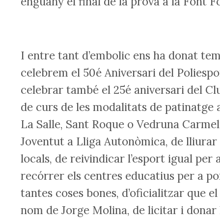
enguany el final de la prova a la Font Fo
I entre tant d’embolic ens ha donat te
celebrem el 50é Aniversari del Poliesp
celebrar també el 25é aniversari del Clu
de curs de les modalitats de patinatge 
La Salle, Sant Roque o Vedruna Carmelit
Joventut a Lliga Autonòmica, de lliurar 
locals, de reivindicar l’esport igual per 
recórrer els centres educatius per a por
tantes coses bones, d’oficialitzar que 
nom de Jorge Molina, de licitar i donar 