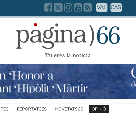
VAL
CAS
Tu eres la notícia
STES
REPORTATGES
NOVETATS66
OPINIÓ