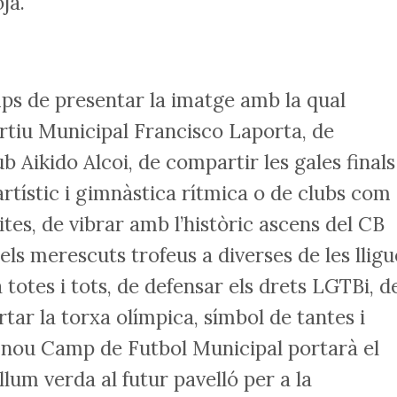
ja.
mps de presentar la imatge amb la qual
ortiu Municipal Francisco Laporta, de
b Aikido Alcoi, de compartir les gales finals
artístic i gimnàstica rítmica o de clubs com
es, de vibrar amb l’històric ascens del CB
els merescuts trofeus a diverses de les lligu
a totes i tots, de defensar els drets LGTBi, d
tar la torxa olímpica, símbol de tantes i
el nou Camp de Futbol Municipal portarà el
llum verda al futur pavelló per a la