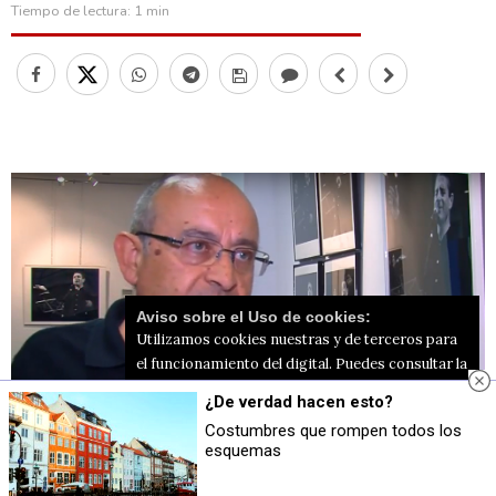
Tiempo de lectura:
1 min
Aviso sobre el Uso de cookies:
Utilizamos cookies nuestras y de terceros para
el funcionamiento del digital. Puedes consultar la
lista de cookies y como desconectarlas.
Ver
¿De verdad hacen esto?
nuestra Política de Privacidad y Cookies
Costumbres que rompen todos los
esquemas
Aceptar Cookies
Personalizar
El político y activista alcoyano
Pep