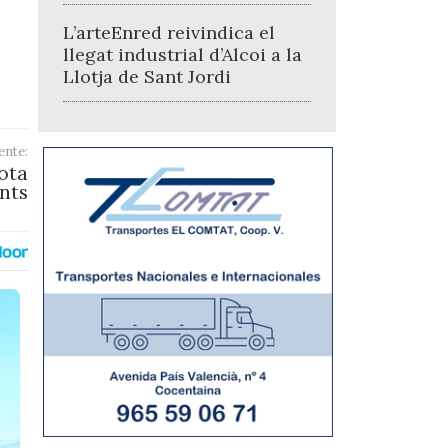
L’arteEnred reivindica el
llegat industrial d’Alcoi a la
Llotja de Sant Jordi
ente:
ota
ants