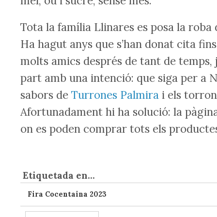
mel, ou i sucre, sense més.
Tota la família Llinares es posa la roba 
Ha hagut anys que s’han donat cita fins
molts amics després de tant de temps, 
part amb una intenció: que siga per a N
sabors de
Turrones Palmira
i els torro
Afortunadament hi ha solució: la pàgin
on es poden comprar tots els producte
Etiquetada en...
Fira Cocentaina 2023