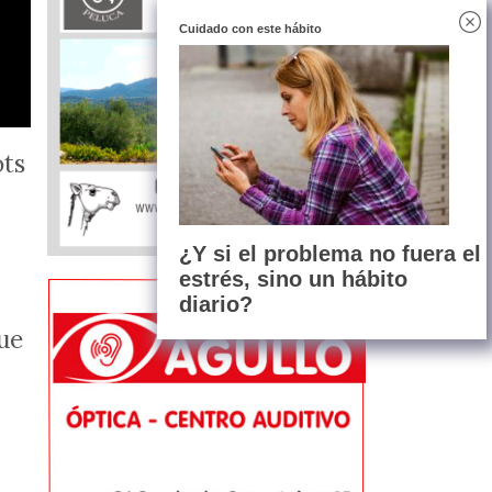
Cuidado con este hábito
ots
¿Y si el problema no fuera el
estrés, sino un hábito
diario?
que