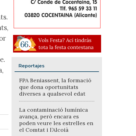
ts.
ts,
or
e.
Reportajes
a,
FPA Beniassent, la formació
que dona oportunitats
diverses a qualsevol edat
La contaminació lumínica
avança, però encara es
poden veure les estrelles en
el Comtat i l’Alcoià