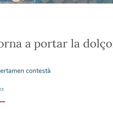
rna a portar la dolçor
certamen contestà
23