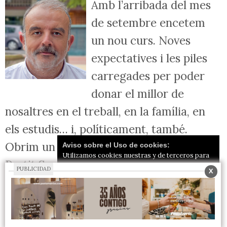
Amb l’arribada del mes
de setembre encetem
un nou curs. Noves
expectatives i les piles
carregades per poder
donar el millor de
nosaltres en el treball, en la família, en
els estudis… i, políticament, també.
Obrim un nou curs polític que, per al
Aviso sobre el Uso de cookies:
Utilizamos cookies nuestras y de terceros para
Partit Socialista, és il·lusionant, ja que
el funcionamiento del digital. Puedes consultar la
PUBLICIDAD
X
lista de cookies y como desconectarlas.
Ver
treballar per a les persones del teu poble
nuestra Política de Privacidad y Cookies
és la millor satisfacció que podem tenir.
Aceptar Cookies
Personalizar