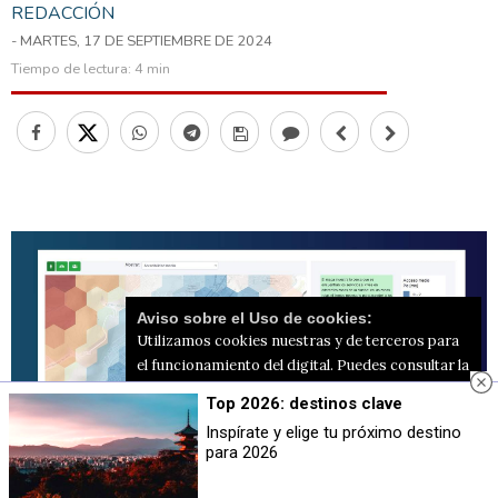
REDACCIÓN
- MARTES, 17 DE SEPTIEMBRE DE 2024
Tiempo de lectura:
4 min
Aviso sobre el Uso de cookies:
Utilizamos cookies nuestras y de terceros para
el funcionamiento del digital. Puedes consultar la
lista de cookies y como desconectarlas.
Ver
Top 2026: destinos clave
nuestra Política de Privacidad y Cookies
Inspírate y elige tu próximo destino
para 2026
Aceptar Cookies
Personalizar