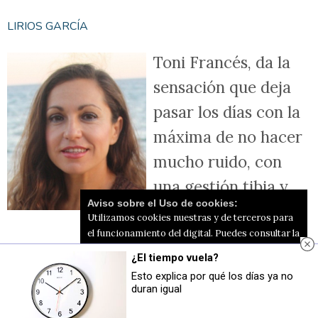
LIRIOS GARCÍA
Toni Francés, da la
sensación que deja
pasar los días con la
máxima de no hacer
mucho ruido, con
una gestión tibia y
Aviso sobre el Uso de cookies:
mediocre y me
Utilizamos cookies nuestras y de terceros para
pregunto ¿Qué
el funcionamiento del digital. Puedes consultar la
lista de cookies y como desconectarlas.
Ver
hace? ¿En qué invierten su tiempo y el
¿El tiempo vuela?
nuestra Política de Privacidad y Cookies
Esto explica por qué los días ya no
dinero de los alcoyanos?
duran igual
Aceptar Cookies
Personalizar