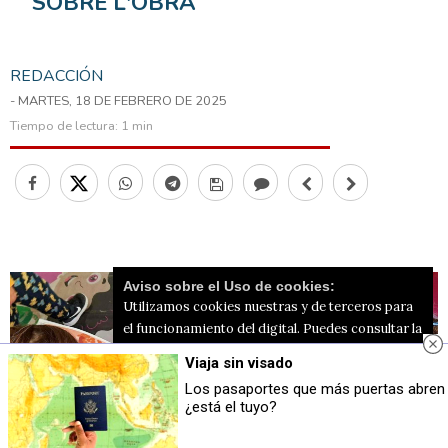
SOBRE L'OBRA
REDACCIÓN
- MARTES, 18 DE FEBRERO DE 2025
Tiempo de lectura:
1 min
Aviso sobre el Uso de cookies:
Utilizamos cookies nuestras y de terceros para
el funcionamiento del digital. Puedes consultar la
lista de cookies y como desconectarlas.
Ver
Viaja sin visado
nuestra Política de Privacidad y Cookies
Los pasaportes que más puertas abren
¿está el tuyo?
Aceptar Cookies
Personalizar