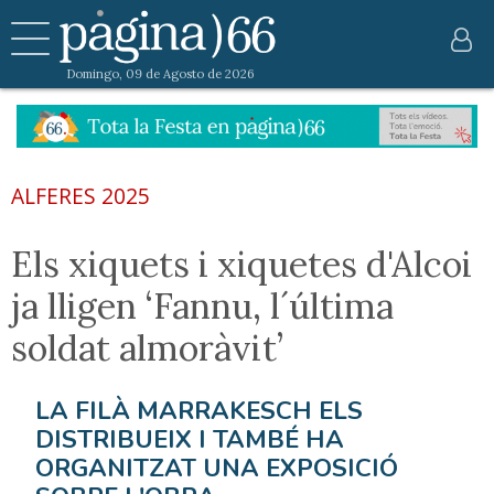
Domingo, 09 de Agosto de 2026
ALFERES 2025
Els xiquets i xiquetes d'Alcoi
ja lligen ‘Fannu, l´última
soldat almoràvit’
LA FILÀ MARRAKESCH ELS
DISTRIBUEIX I TAMBÉ HA
ORGANITZAT UNA EXPOSICIÓ