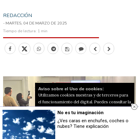
REDACCIÓN
- MARTES, 04 DE MARZO DE 2025
Tiempo de lectura:
1 min
Aviso sobre el Uso de cookies:
Utilizamos cookies nuestras y de terceros para
el funcionamiento del digital. Puedes consultar la
lista de cookies y como desconectarlas.
Ver
No es tu imaginación
nuestra Política de Privacidad y Cookies
¿Ves caras en enchufes, coches o
nubes? Tiene explicación
Aceptar Cookies
Personalizar