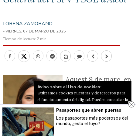
LORENA ZAMORANO
- VIERNES, 07 DE MARZO DE 2025
Tiempo de lectura:
2 min
Aquest 8 de març, en
Aviso sobre el Uso de cookies:
el Dia Internacional
Utilizamos cookies nuestras y de terceros para
de la Dona, vull
el funcionamiento del digital. Puedes consultar la
lista de cookies y como desconectarlas.
Ver
aprofitar l’ocasió per
Pasaportes que abren puertas
nuestra Política de Privacidad y Cookies
Los pasaportes más poderosos del
a compartir amb
mundo, ¿está el tuyo?
Aceptar Cookies
Personalizar
vosaltres la meva