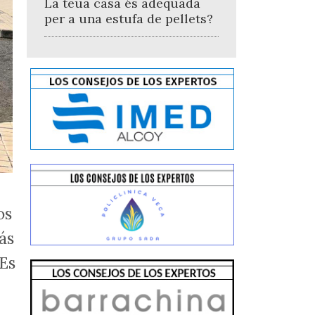
La teua casa és adequada
per a una estufa de pellets?
os
ás
 Es