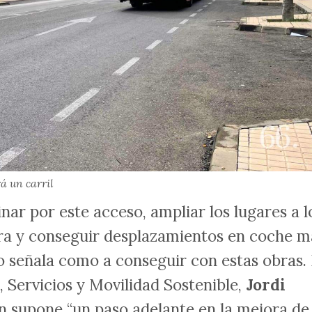
á un carril
r por este acceso, ampliar los lugares a l
ura y conseguir desplazamientos en coche m
to señala como a conseguir con estas obras.
, Servicios y Movilidad Sostenible,
Jordi
ón supone “un paso adelante en la mejora de