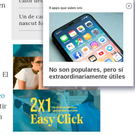
calor des de final de juny
en
9 apps que valen oro
Un de cada cinc alcoians ha
nascut fora d'Espanya
No son populares, pero sí
 El
extraordinariamente útiles
eo
tir
n