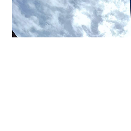
El cartel indicador en Sant Tomàs
El Gobierno municipal se ha comprometid