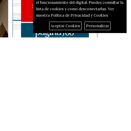
el funcionamiento del digital. Puedes consultar la
lista de cookies y como desconectarlas.
Ver
nuestra Política de Privacidad y Cookies
Aceptar Cookies
Personalizar
Reportajes
El corredor d'hidrògen
passarà per Alcoi i Alfafara
s