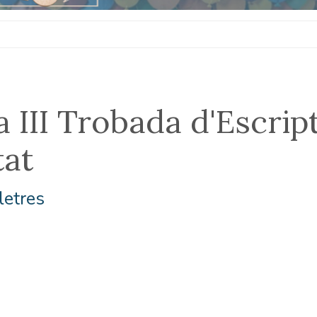
a III Trobada d'Escrip
tat
letres