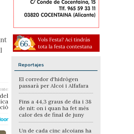
ant
l
Reportajes
El corredor d'hidrògen
passarà per Alcoi i Alfafara
ente:
 del
ica
Fins a 44,3 graus de dia i 38
ació
de nit: on i quan ha fet més
calor des de final de juny
Un de cada cinc alcoians ha