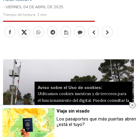
- VIERNES, 04 DE ABRIL DE 2025
Tiempo de lectura:
1 min
Aviso sobre el Uso de cookies:
Utilizamos cookies nuestras y de terceros para
el funcionamiento del digital. Puedes consultar la
lista de cookies y como desconectarlas.
Ver
Viaja sin visado
nuestra Política de Privacidad y Cookies
Los pasaportes que más puertas abren
¿está el tuyo?
Aceptar Cookies
Personalizar
Barrera en la carretera de la Font Roja