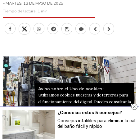
- MARTES, 13 DE MAYO DE 2025
Tiempo de lectura:
1 min
Aviso sobre el Uso de cookies:
Utilizamos cookies nuestras y de terceros para
el funcionamiento del digital. Puedes consultar la
lista de cookies y como desconectarlas.
Ver
¿Conocías estos 5 consejos?
nuestra Política de Privacidad y Cookies
Consejos infalibles para eliminar la cal
del baño fácil y rápido
Maquinaria en el cruce con calle Alfafara
Aceptar Cookies
Personalizar