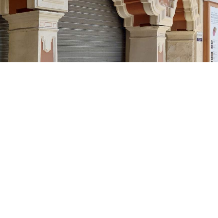
pal
de la ciudad acoge varias obras teatrale
 Teatre d’Alcoi
. Pero el Partido Popular ha