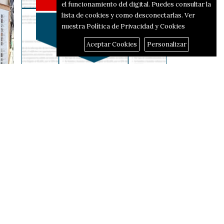
el funcionamiento del digital. Puedes consultar la
lista de cookies y como desconectarlas.
Ver
nuestra Política de Privacidad y Cookies
Aceptar Cookies
Personalizar
Reportajes
El corredor d'hidrògen
passarà per Alcoi i Alfafara
s,
Fins a 44,3 graus de dia i 38
de nit: on i quan ha fet més