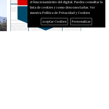
el funcionamiento del digital. Puedes consultar la
lista de cookies y como desconectarlas.
Ver
nuestra Política de Privacidad y Cookies
Aceptar Cookies
Personalizar
Reportajes
El corredor d'hidrògen
passarà per Alcoi i Alfafara
Fins a 44,3 graus de dia i 38
de nit: on i quan ha fet més