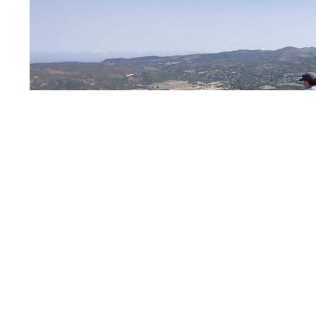
Voluntariado medioambiental
La Concejalía de Transición Ecológica 
inscripción para ser
voluntario medio