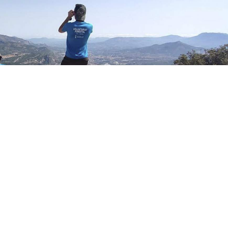
del Ayuntamiento de Alcoy ha abierto la
ambiental en prevención de incendios