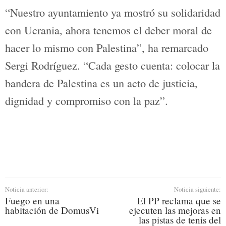
derecho al retorno de las personas
refugiadas, establecido en la Resolución
194 de la ONU.
Desde 2023 ha habido
cerca de
60.000 muertos
, 122.800 heridos y más
de dos millones de desplazados. Los
hospitales, los colegios y las casas han
desaparecido. La población no tiene
acceso a la asistencia sanitaria ni a los
alimentos.
“Nuestro ayuntamiento ya mostró su
solidaridad con Ucrania, ahora tenemos