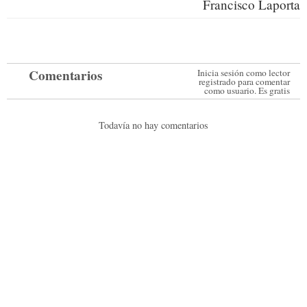
el deber moral de hacer lo mismo con
Palestina”, ha remarcado Sergi
Rodríguez. “Cada gesto cuenta: colocar
la bandera de Palestina es un acto de
justicia, dignidad y compromiso con la
paz”.
Noticia anterior:
Noticia siguiente:
Fuego en una
El PP reclama que se
habitación de
ejecuten las mejoras
DomusVi
en las pistas de
tenis del Francisco