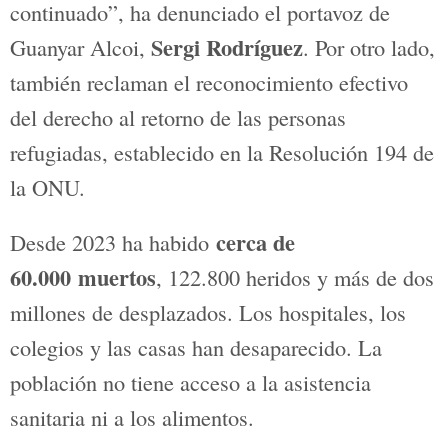
informe del
Comité Especial de la ONU
sobre los Derechos Humanos, ha
calificado las acciones de Israel contra
Gaza como genocidio.
Además, han pedido al Gobierno que se
terminen las relaciones de cualquier tipo
con el Estado de Israel. “Es una masacre
contra la población civil, un crimen de
guerra continuado”, ha denunciado el
portavoz de Guanyar Alcoi,
Sergi
Rodríguez
. Por otro lado, también
reclaman el reconocimiento efectivo del