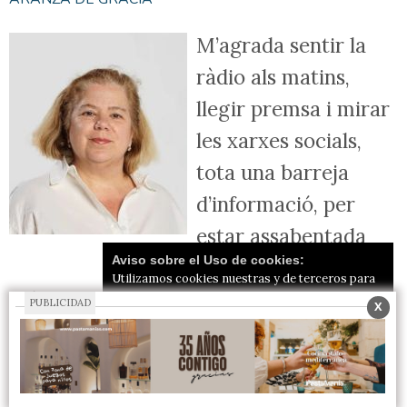
M’agrada sentir la
ràdio als matins,
llegir premsa i mirar
les xarxes socials,
tota una barreja
d’informació, per
estar assabentada
Aviso sobre el Uso de cookies:
del que passa al
Utilizamos cookies nuestras y de terceros para
món, des de diferents angles de visió. I
el funcionamiento del digital. Puedes consultar la
PUBLICIDAD
X
lista de cookies y como desconectarlas.
Ver
no tots els dies eix el sol per a moltes
nuestra Política de Privacidad y Cookies
dones, ni per les seues filles i fills,
Aceptar Cookies
Personalizar
malauradament i tristament.