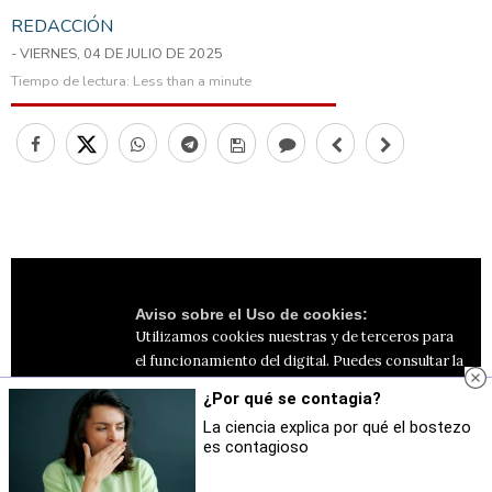
REDACCIÓN
- VIERNES, 04 DE JULIO DE 2025
Tiempo de lectura:
Less than a minute
Aviso sobre el Uso de cookies:
Utilizamos cookies nuestras y de terceros para
el funcionamiento del digital. Puedes consultar la
lista de cookies y como desconectarlas.
Ver
¿Por qué se contagia?
nuestra Política de Privacidad y Cookies
La ciencia explica por qué el bostezo
es contagioso
Aceptar Cookies
Personalizar