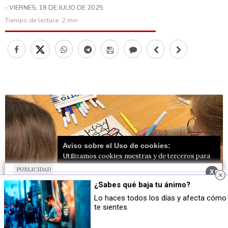
- VIERNES, 18 DE JULIO DE 2025
Tiempo de lectura:
2 min
Aviso sobre el Uso de cookies:
Utilizamos cookies nuestras y de terceros para
el funcionamiento del digital. Puedes consultar la
PUBLICIDAD
X
lista de cookies y como desconectarlas.
Ver
¿Sabes qué baja tu ánimo?
nuestra Política de Privacidad y Cookies
Lo haces todos los días y afecta cómo
te sientes
Aceptar Cookies
Personalizar
Moments del voluntariat / Foto: MS