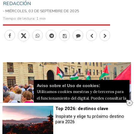
REDACCIÓN
- MIÉRCOLES, 03 DE SEPTIEMBRE DE 2025
Tiempo de lectura:
1 min
Aviso sobre el Uso de cookies:
Utilizamos cookies nuestras y de terceros para
el funcionamiento del digital. Puedes consultar la
lista de cookies y como desconectarlas.
Ver
Top 2026: destinos clave
nuestra Política de Privacidad y Cookies
Inspírate y elige tu próximo destino
para 2026
Aceptar Cookies
Personalizar
Concentración de este 2 de septiembre / Foto PRG