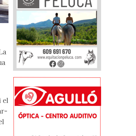
 La
ua
 el
ar-
el