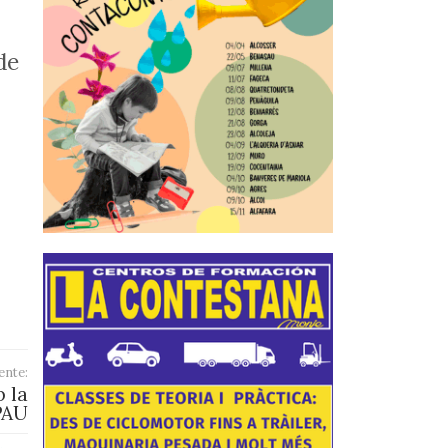
de
ente:
 la
 PAU