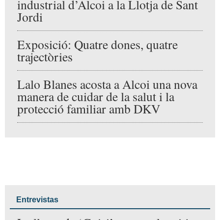
fresco que llega de la sierra de Mariola:
un aire limpio y agradable, que hace aún
más placentera la experiencia de comer
al aire libre en verano. El interior del
restaurante también conserva la esencia
del antiguo edificio agrícola restaurado:
espacios amplios, cómodos, decorados
con gusto y llenos de detalles que invitan
a relajarse y disfrutar.
Todo ello conforma una
experiencia
para el paladar
y un momento especial.
Torre de Cotes es una apuesta segura:
sabores de siempre, un entorno único y