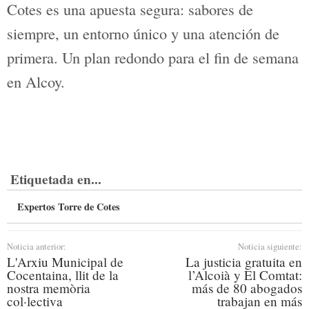
A modo de ejemplo, porque el
menú es
distinto cada fin de semana
, podría ser
un carpacho de ahumados, una sabrosa
pericana, almejas en salsa marinera al
horno de brasa, o bolets y orelletes
salteados con magro y ajitos. Después
llega el plato principal, con opciones
para todos los gustos: jarrete de cordero
cocinado a baja temperatura y acabado a
la brasa, arroz meloso, un plato de
cuchara tradicional o lomo de corvina
con salsa de suquet. El broche lo ponen
los postres caseros, que combinan