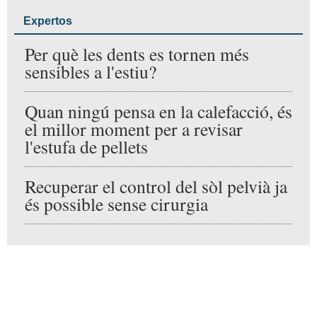
Etiquetada en...
Expertos Torre de Cotes
Noticia anterior:
Noticia siguiente:
L'Arxiu Municipal de
La justicia gratuita
Cocentaina, llit de la
en l’Alcoià y El
nostra memòria
Comtat: más de 80
col·lectiva
abogados trabajan
en más servicios que
el turno de oficio
Inicia sesión como
Comentarios
lector registrado para
comentar como usuario.
Es gratis
Todavía no hay comentarios