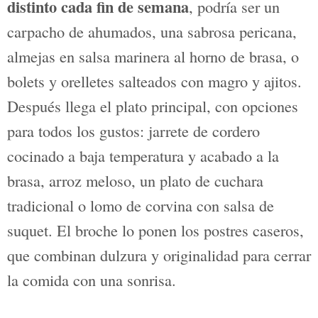
semana
; o bien las sugerencias fuera de
carta, basadas en los productos del día.
Todo ello con el toque personal del chef
Omar Castañer
, quien aporta
innovación y equilibrio a cada receta,
junto con un firme compromiso con la
calidad y la creatividad.
El menú de fin de semana es una de las
joyas de la casa. Se elabora con
producto fresco, de temporada y de
proximidad
. Cada sábado y domingo, la
propuesta cambia para adaptarse a lo