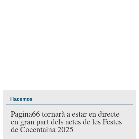
Reportajes
L’arteEnred reivindica el llegat
industrial d’Alcoi a la Llotja de
Sant Jordi
Exposició: Quatre dones,
quatre trajectòries
Lalo Blanes acosta a Alcoi una