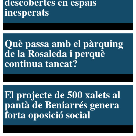
vagues de Vectalia i d’educació
amb Mª Teresa Pérez,
coordinadora general de Podem
País Valencià
Inma Cortés celebrarà 50 anys
del seu ballet amb un
homenatge a Sant Jordi en la
plaça d’Espanya
Expertos