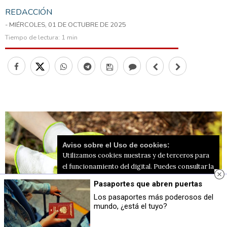
REDACCIÓN
- MIÉRCOLES, 01 DE OCTUBRE DE 2025
Tiempo de lectura:
1 min
Aviso sobre el Uso de cookies:
Utilizamos cookies nuestras y de terceros para
el funcionamiento del digital. Puedes consultar la
lista de cookies y como desconectarlas.
Ver
Pasaportes que abren puertas
nuestra Política de Privacidad y Cookies
Los pasaportes más poderosos del
mundo, ¿está el tuyo?
Aceptar Cookies
Personalizar
Les restes de la poda serveixen per a fer 'mulching'