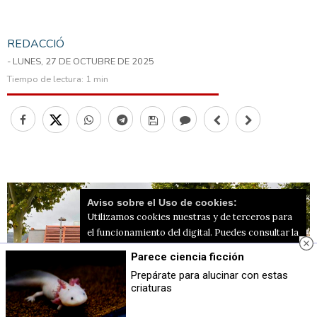
REDACCIÓ
- LUNES, 27 DE OCTUBRE DE 2025
Tiempo de lectura:
1 min
Aviso sobre el Uso de cookies:
Utilizamos cookies nuestras y de terceros para
el funcionamiento del digital. Puedes consultar la
lista de cookies y como desconectarlas.
Ver
Parece ciencia ficción
nuestra Política de Privacidad y Cookies
Prepárate para alucinar con estas
criaturas
Aceptar Cookies
Personalizar