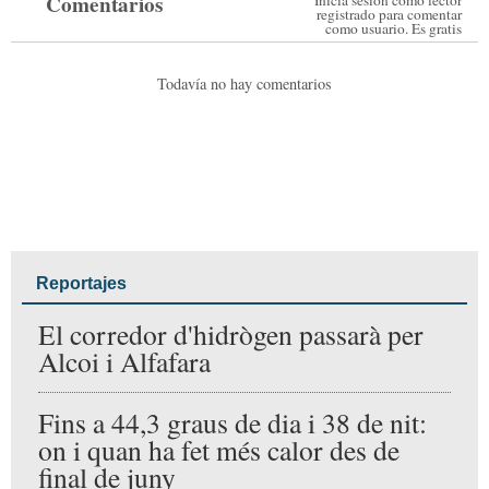
L’aigua pot fer molt
Turrones y Dulces
mal i sí, a Alcoi hi ha
Palmira: tradició i
zones amb risc alt
dolçor que arriben
d’inundació o
al cor de la Fira
solsides
Inicia sesión como
Comentarios
lector registrado para
comentar como usuario.
Es gratis
Todavía no hay comentarios