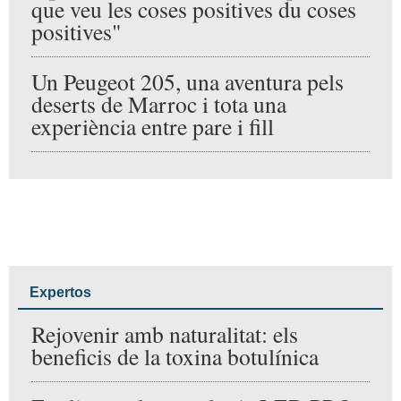
Entrevistas
Parlem de serps, teixons, porcs
senglars i arruís, animals que
viuen en el nostre entorn
natural
José Javier Alonso, després de
repartir 240.000 euros: "La
persona que veu les coses
positives du coses positives"
Un Peugeot 205, una aventura
pels deserts de Marroc i tota
una experiència entre pare i fill