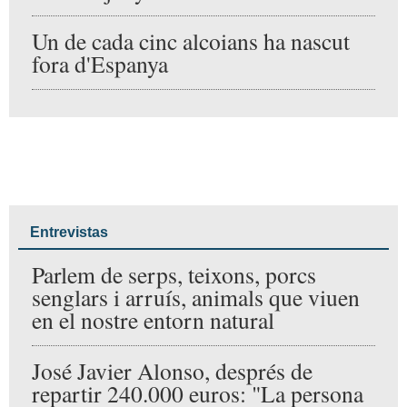
Reportajes
El corredor d'hidrògen passarà
per Alcoi i Alfafara
Fins a 44,3 graus de dia i 38 de
nit: on i quan ha fet més calor
des de final de juny
Un de cada cinc alcoians ha
nascut fora d'Espanya