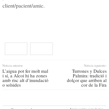
pots observar com pensen ambdós
propietaris de l’establiment. En ell ens
conten els secrets, ens mostren els
productes i ens confessen el que és per a
ells un dia a dia amb un
client/pacient/amic.
Noticia anterior:
Noticia siguiente: