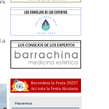
més
 La
Hacemos