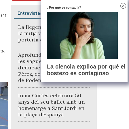
¿Por qué se contagia?
Entrevistas
mer
La llegenda ‘Guiri’ repassa
la mitja vida defensant la
porteria de l’Alcodiam
es
Aprofundim sobre la Canal i
les vagues de Vectalia i
La ciencia explica por qué el
d’educació amb Mª Teresa
bostezo es contagioso
Pérez, coordinadora general
de Podem País Valencià
Inma Cortés celebrarà 50
anys del seu ballet amb un
homenatge a Sant Jordi en
la plaça d’Espanya