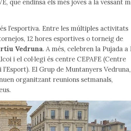
FVE, que endinsa els més joves a la vessant 
s l’esportiva. Entre les múltiples activitats
tornejos, 12 hores esportives o torneig de
ortiu Vedruna
. A més, celebren la Pujada a
coi i el col·legi és centre CEPAFE (Centre
 i l’Esport). El Grup de Muntanyers Vedruna,
inuen organitzant reunions setmanals,
eus.