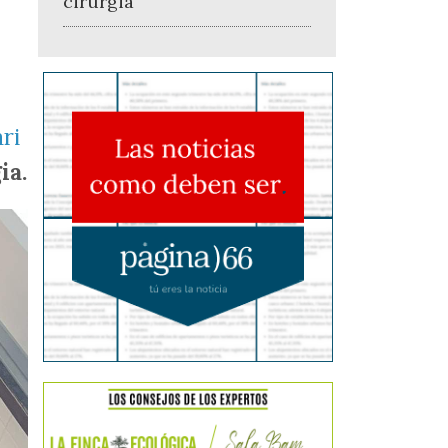
cirurgia
ri
ia.