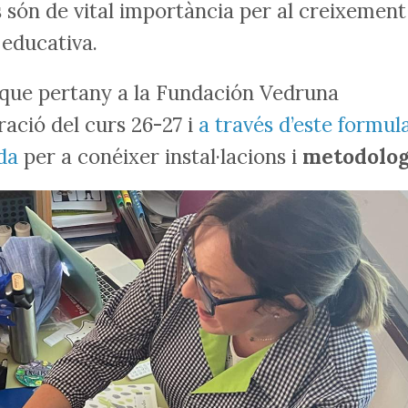
ats són de vital importància per al creixement
 educativa.
, que pertany a la Fundación Vedruna
ació del curs 26-27 i
a través d’este formula
ada
per a conéixer instal·lacions i
metodolog