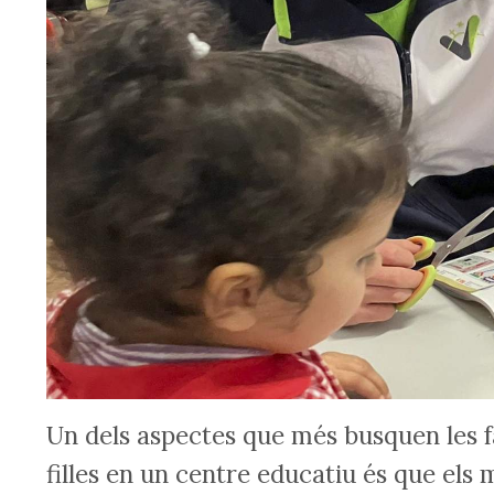
Un dels aspectes que més busquen les fam
filles en un centre educatiu és que els