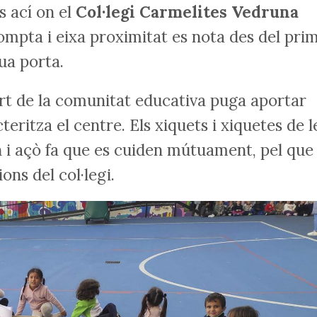
s ací on el
Col·legi Carmelites Vedruna
ompta i eixa proximitat es nota des del pri
ua porta.
rt de la comunitat educativa puga aportar
eritza el centre. Els xiquets i xiquetes de l
n i açò fa que es cuiden mútuament, pel que
ons del col·legi.