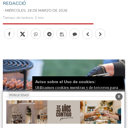
REDACCIÓ
- MIÉRCOLES, 18 DE MARZO DE 2026
Tiempo de lectura:
2 min
Aviso sobre el Uso de cookies:
Utilizamos cookies nuestras y de terceros para
el funcionamiento del digital. Puedes consultar la
PUBLICIDAD
X
lista de cookies y como desconectarlas.
Ver
nuestra Política de Privacidad y Cookies
Aceptar Cookies
Personalizar