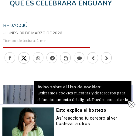
QUE ES CELEBRARÀ ENGUANY
REDACCIÓ
- LUNES, 30 DE MARZO DE 2026
Tiempo de lectura:
1 min
Aviso sobre el Uso de cookies:
Utilizamos cookies nuestras y de terceros para
el funcionamiento del digital. Puedes consultar la
lista de cookies y como desconectarlas.
Ver
Esto explica el bostezo
nuestra Política de Privacidad y Cookies
Así reacciona tu cerebro al ver
bostezar a otros
Aceptar Cookies
Personalizar