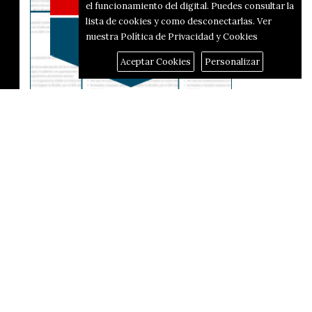
el funcionamiento del digital. Puedes consultar la
lista de cookies y como desconectarlas.
Ver
nuestra Política de Privacidad y Cookies
Aceptar Cookies
Personalizar
Reportajes
El corredor d'hidrògen passarà
per Alcoi i Alfafara
Fins a 44,3 graus de dia i 38 de
l
nit: on i quan ha fet més calor
… i
des de final de juny