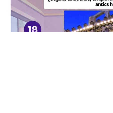
Recreació de com podria ser una de les preguntes del joc
El
750 aniversari del patronatge de 