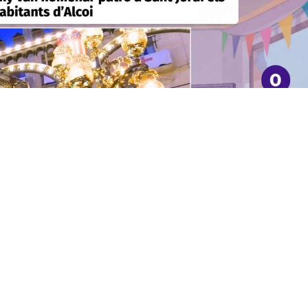
Sant Jordi
també arribarà a les escoles.