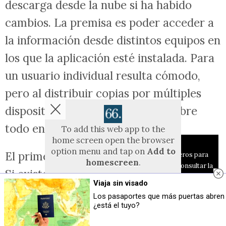
descarga desde la nube si ha habido
cambios. La premisa es poder acceder a
la información desde distintos equipos en
los que la aplicación esté instalada. Para
un usuario individual resulta cómodo,
pero al distribuir copias por múltiples
dispositivos surgen problemas, sobre
todo en entornos corporativos.
To add this web app to the
home screen open the browser
Aviso sobre el Uso de cookies:
option menu and tap on
Add to
El primero es la
seguridad y el control
.
Utilizamos cookies nuestras y de terceros para
homescreen
.
el funcionamiento del digital. Puedes consultar la
Si existen copias en numerosos
The menu can be accessed by pressing
lista de cookies y como desconectarlas.
Ver
Viaja sin visado
the menu hardware button if your device
nuestra Política de Privacidad y Cookies
dispositivos, la seguridad efectiva
has one, or by tapping the top right
Los pasaportes que más puertas abren
menu icon
.
¿está el tuyo?
Aceptar Cookies
Personalizar
depende del nivel de protección de cada