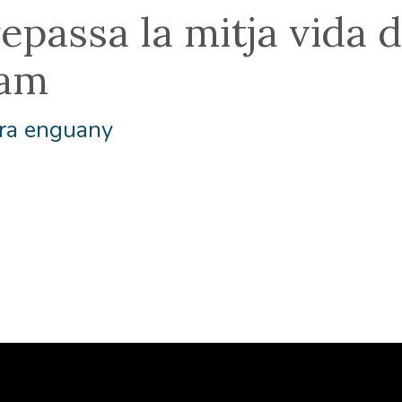
repassa la mitja vida 
iam
ira enguany