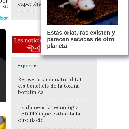
per
experiència entre pare i fill
r-se
Estas criaturas existen y
parecen sacadas de otro
planeta
Expertos
Rejovenir amb naturalitat:
els beneficis de la toxina
botulínica
Expliquem la tecnologia
LED PRO que estimula la
circulació