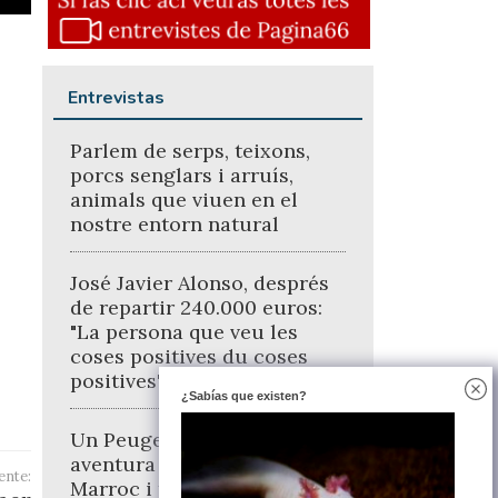
Entrevistas
Parlem de serps, teixons,
porcs senglars i arruís,
animals que viuen en el
nostre entorn natural
José Javier Alonso, després
de repartir 240.000 euros:
"La persona que veu les
coses positives du coses
positives"
¿Sabías que existen?
Un Peugeot 205, una
aventura pels deserts de
ente:
Marroc i tota una