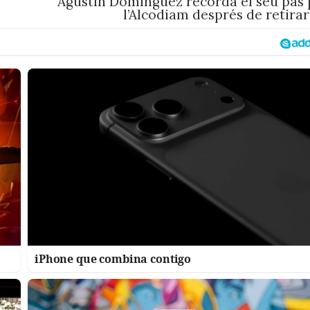
Agustín Domínguez recorda el seu pas 
l’Alcodiam després de retira
iPhone que combina contigo