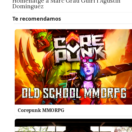
Homenatge a Marc Grau Guiri i Agustin
Domínguez
Corepunk MMORPG