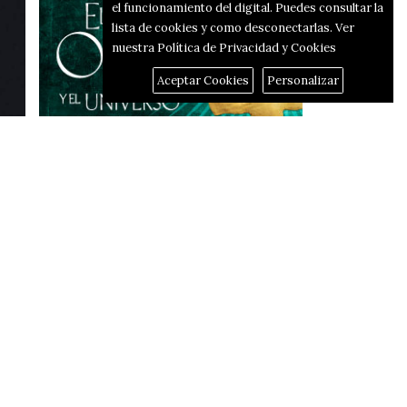
el funcionamiento del digital. Puedes consultar la
lista de cookies y como desconectarlas.
Ver
nuestra Política de Privacidad y Cookies
Aceptar Cookies
Personalizar
Reportajes
El corredor d'hidrògen passarà
per Alcoi i Alfafara