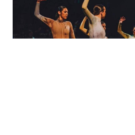
Durant l'obra / Foto: FBEasd
L'alumnat de l’
Easd Alcoi
han participat