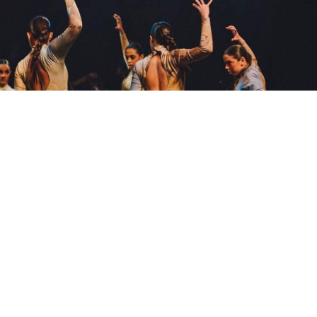
 en la creació i
personalització del vestuari