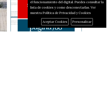
el funcionamiento del digital. Puedes consultar la
lista de cookies y como desconectarlas.
Ver
nuestra Política de Privacidad y Cookies
Aceptar Cookies
Personalizar
Reportajes
El corredor d'hidrògen
passarà per Alcoi i Alfafara
ar