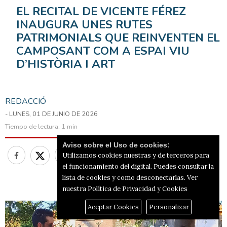
EL RECITAL DE VICENTE FÉREZ
INAUGURA UNES RUTES
PATRIMONIALS QUE REINVENTEN EL
CAMPOSANT COM A ESPAI VIU
D’HISTÒRIA I ART
REDACCIÓ
- LUNES, 01 DE JUNIO DE 2026
Tiempo de lectura:
1 min
Aviso sobre el Uso de cookies:
Utilizamos cookies nuestras y de terceros para
el funcionamiento del digital. Puedes consultar la
lista de cookies y como desconectarlas.
Ver
nuestra Política de Privacidad y Cookies
Aceptar Cookies
Personalizar