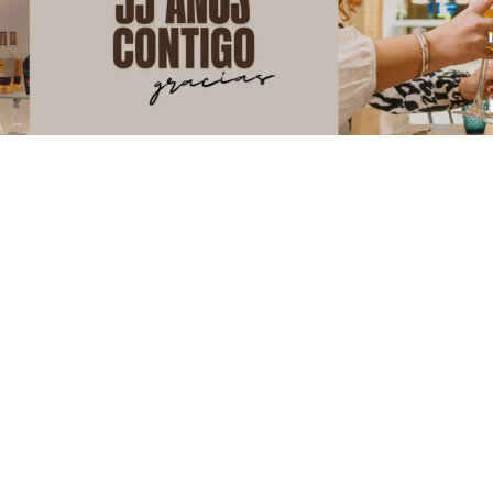
 com una eina natural per alleujar dolors i
ancestral ha evolucionat gràcies a la