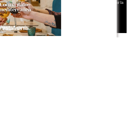
el funcionamiento del digital. Puedes consultar la
lista de cookies y como desconectarlas.
Ver
El corredor d'hidrògen
nuestra Política de Privacidad y Cookies
passarà per Alcoi i Alfafara
Aceptar Cookies
Personalizar
Fins a 44,3 graus de dia i 38
de nit: on i quan ha fet més
calor des de final de juny
Un de cada cinc alcoians ha
nascut fora d'Espanya