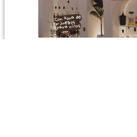
Durant segles, el fred ha sigut utilitzat
reduir inflamacions. Hui, aquesta idea 