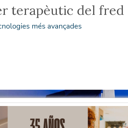
er terapèutic del fre
ecnologies més avançades