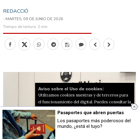
REDACCIÓ
- MARTES, 09 DE JUNIO DE 2026
Tiempo de lectura:
2 min
Aviso sobre el Uso de cookies:
Utilizamos cookies nuestras y de terceros para
el funcionamiento del digital. Puedes consultar la
lista de cookies y como desconectarlas.
Ver
Pasaportes que abren puertas
nuestra Política de Privacidad y Cookies
Los pasaportes más poderosos del
mundo, ¿está el tuyo?
Aceptar Cookies
Personalizar