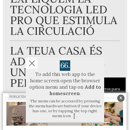
TECNOLOGIA LED
PRO QUE ESTIMULA
LA CIRCULACIÓ
LA TEUA CASA ÉS
ADEQUADA PER A
UNA ESTUFA DE
To add this web app to the
PELLETS?
home screen open the browser
Aviso sobre el Uso de cookies:
option menu and tap on
Add to
Utilizamos cookies nuestras y de terceros para
homescreen
.
el funcionamiento del digital. Puedes consultar la
PUBLICIDAD
X
The menu can be accessed by pressing
lista de cookies y como desconectarlas.
Ver
the menu hardware button if your device
nuestra Política de Privacidad y Cookies
has one, or by tapping the top right
menu icon
.
Aceptar Cookies
Personalizar