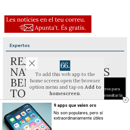
Expertos
REJOVENIR AMB
NATURALITAT: ELS
To add this web app to the
BENEFICIS DE LA
home screen open the browser
Aviso sobre el Uso de cookies:
option menu and tap on
Add to
TOXINA
Utilizamos cookies nuestras y de terceros para
homescreen
.
el funcionamiento del digital. Puedes consultar la
BOTULÍNICA
The menu can be accessed by pressing
lista de cookies y como desconectarlas.
Ver
9 apps que valen oro
the menu hardware button if your device
nuestra Política de Privacidad y Cookies
has one, or by tapping the top right
No son populares, pero sí
menu icon
.
extraordinariamente útiles
Aceptar Cookies
Personalizar
EXPLIQUEM LA