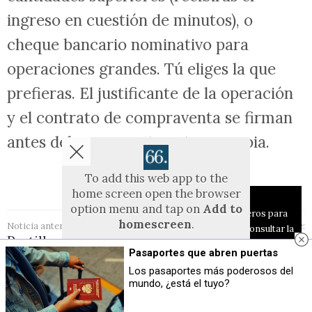
ingreso en cuestión de minutos), o
cheque bancario nominativo para
operaciones grandes. Tú eliges la que
prefieras. El justificante de la operación
y el contrato de compraventa se firman
antes del pago y se te entrega copia.
To add this web app to the
home screen open the browser
Aviso sobre el Uso de cookies:
option menu and tap on
Add to
Utilizamos cookies nuestras y de terceros para
homescreen
.
Noticia anterior:
Noticia siguiente:
el funcionamiento del digital. Puedes consultar la
Pastillas de freno,
Cómo la gestión
The menu can be accessed by pressing
lista de cookies y como desconectarlas.
Ver
cuánto duran
omnicanal redefine
Pasaportes que abren puertas
the menu hardware button if your device
nuestra Política de Privacidad y Cookies
realmente y qué
la atención al
has one, or by tapping the top right
Los pasaportes más poderosos del
hace que se gasten
cliente en los
menu icon
.
mundo, ¿está el tuyo?
Aceptar Cookies
Personalizar
antes
centros de contacto